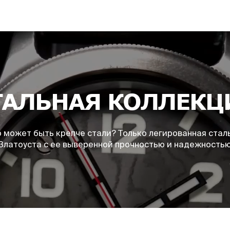
Т
А
Л
Ь
Н
А
Я
К
О
Л
Л
Е
К
Ц
 может быть крепче стали? Только легированная стал
Златоуста с ее выверенной прочностью и надежность