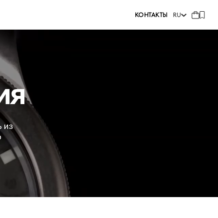
КОНТАКТЫ
RU
И
Я
ь из
ю