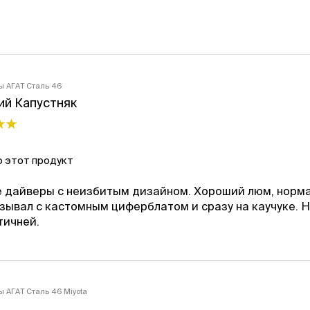
ы АГАТ Сталь 46
ий Капустняк
 этот продукт
 дайверы с неизбитым дизайном. Хороший люм, норм
зывал с кастомным циферблатом и сразу на каучуке. Н
тичней.
ы АГАТ Сталь 46 Miyota