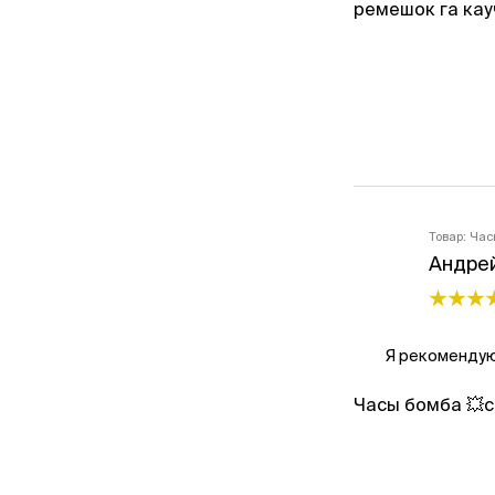
ремешок га кауч
Товар:
Час
Андре
Я рекомендую
Часы бомба 💥с