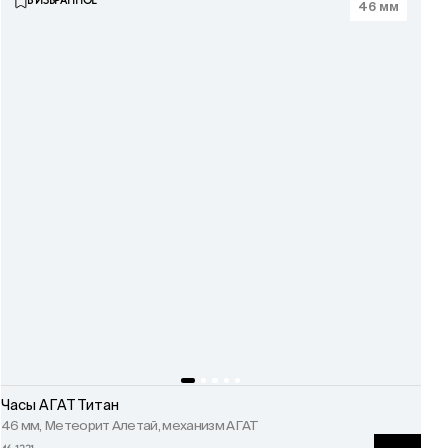
В ИЗБРАННОЕ
46 мм
Часы АГАТ Титан
46 мм, Метеорит Алетай, механизм АГАТ