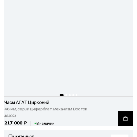
Часы АГАТ Цирконий
46 мм, серый циферблат, механизм Восток
46-0023
217 000
₽
В наличии