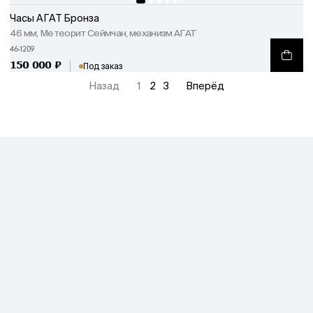
Часы АГАТ Бронза
46 мм, Метеорит Сеймчан, механизм АГАТ
46-1209
150 000
₽
Под заказ
Назад
1
2
3
Вперёд
ПОКУПАТЕЛЯМ
КОНТАКТЫ
Интернет-магазин
О заводе
Часы АГАТ
Доставка и оплата
Как заводить часы АГАТ
8 (800) 511-01-21
Гарантия
Сервисное обслуживание