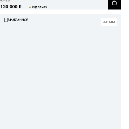
46-1221
150 000
₽
Под заказ
В ИЗБРАННОЕ
46 мм