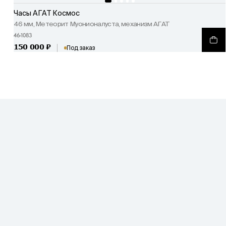
Часы АГАТ Космос
46 мм, Метеорит Муонионалуста, механизм АГАТ
46-1083
150 000
₽
Под заказ
КОЛЛЕКЦИИ
ТЕХНОЛОГИИ
Грани
Мокумэ-Ганэ
Катран
Монокок
Бронза
Титановый дамаск
Сталь
Дамаск
Титан
Секундомеры