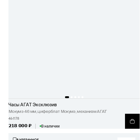
Часы АГАТ Эксклюзив
Мокумэ 46 мм, циферблат Мокумэ, механизм АГАТ
46-1178
218 000
₽
В наличии