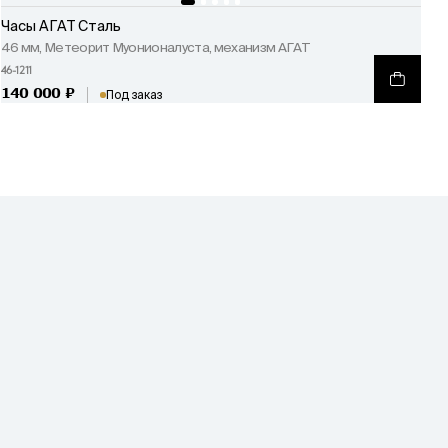
Часы АГАТ Сталь
46 мм, Метеорит Муонионалуста, механизм АГАТ
46-1211
140 000
₽
Под заказ
Русский