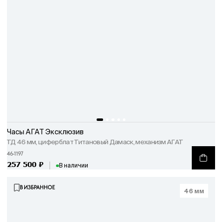
Часы АГАТ Эксклюзив
ТД 46 мм, циферблат Титановый Дамаск, механизм АГАТ
46-1197
257 500
₽
В наличии
В ИЗБРАННОЕ
46 мм