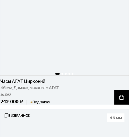
Часы АГАТ Цирконий
46 мм, Дамаск, механизм АГАТ
46-1062
242 000
₽
Под заказ
В ИЗБРАННОЕ
46 мм