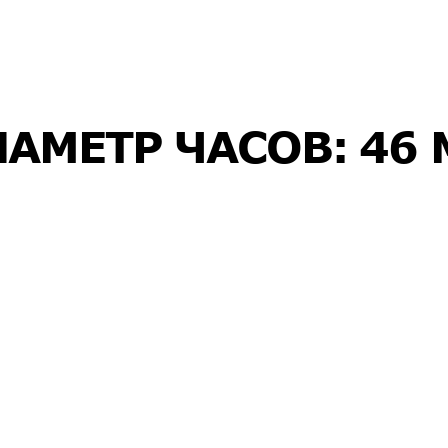
И
А
М
Е
Т
Р
Ч
А
С
О
В
:
4
6