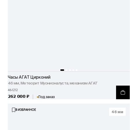
Часы АГАТ Цирконий
46 мм, Метеорит Муонионалуста, механизм АГАТ
46-1212
262 000
₽
Под заказ
В ИЗБРАННОЕ
46 мм