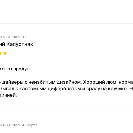
ы АГАТ Сталь 46
ий Капустняк
 этот продукт
 дайверы с неизбитым дизайном. Хороший люм, норм
зывал с кастомным циферблатом и сразу на каучуке. Н
тичней.
ы АГАТ Сталь 46 Miyota