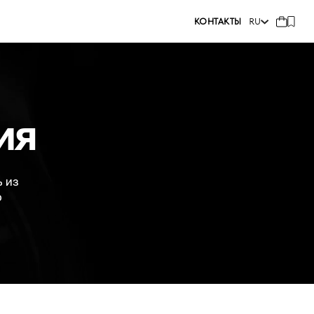
КОНТАКТЫ
RU
И
Я
ь из
ю