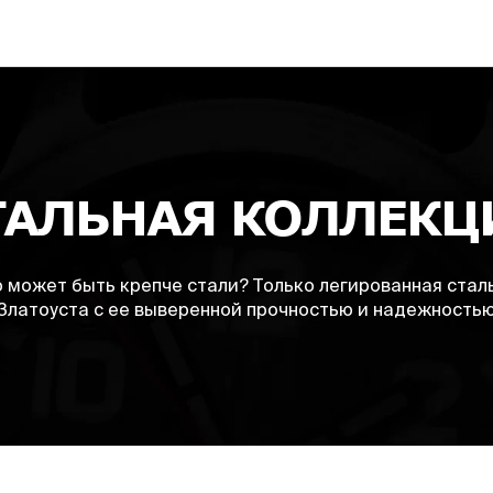
Т
А
Л
Ь
Н
А
Я
К
О
Л
Л
Е
К
Ц
 может быть крепче стали? Только легированная стал
Златоуста с ее выверенной прочностью и надежность