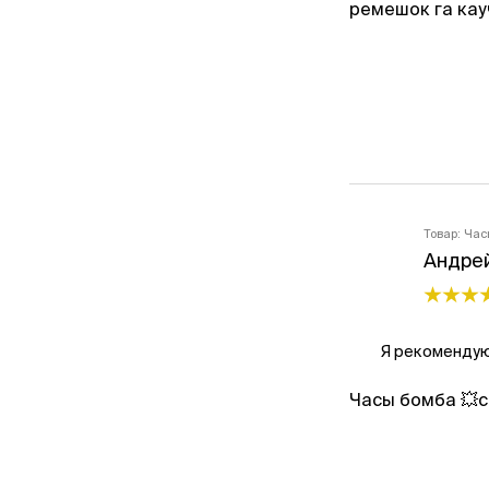
ремешок га кауч
Товар:
Час
Андре
Я рекомендую
Часы бомба 💥с