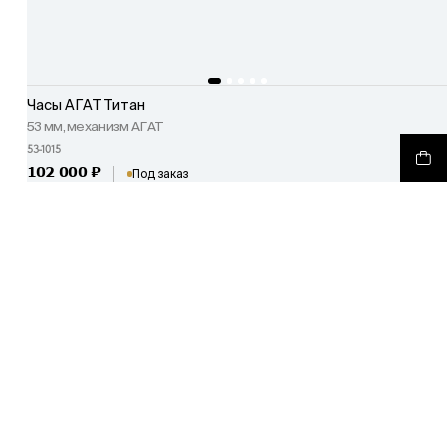
Часы АГАТ Титан
53 мм, механизм АГАТ
53-1015
102 000
₽
Под заказ