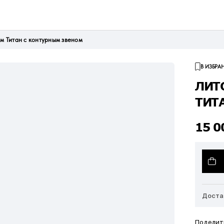
мм Титан с контурным звеном
В ИЗБРА
ЛИТ
ТИТ
15 
Доста
Поделит