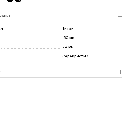
кация
ал
Титан
180 мм
24 мм
Серебристый
а