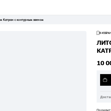
мм Катран с контурным звеном
В ИЗБРА
ЛИТ
КАТ
10 
Доста
Поделит