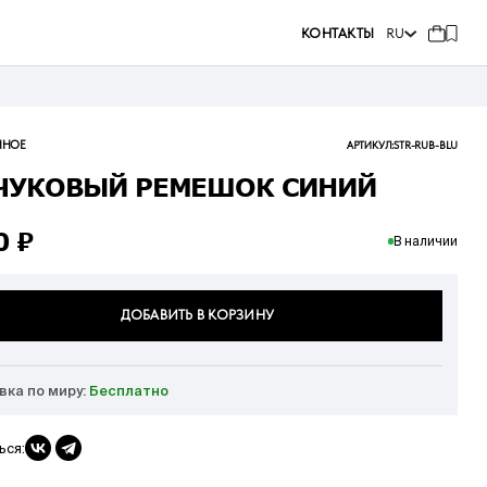
КОНТАКТЫ
RU
ННОЕ
АРТИКУЛ:
STR-RUB-BLU
ЧУКОВЫЙ РЕМЕШОК СИНИЙ
00
₽
В наличии
ДОБАВИТЬ В КОРЗИНУ
вка по миру:
Бесплатно
ься: