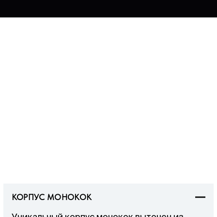
КОРПУС МОНОКОК
Уникальный корпус монокок выточен из